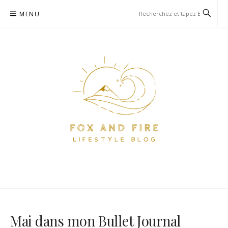
Aller
MENU
au
contenu
FOX AND FIRE – BLOG
BLOG PARIS ET VOYAGE
LIFESTYLE, FOOD ET VOYAGE
À PARIS
Mai dans mon Bullet Journal