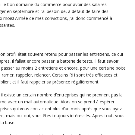
oisi le bon domaine du commerce pour avoir des salaires
er en septembre et j’ai besoin de, à défaut de faire des
ix mois! Armée de mes convictions, j’ai donc commencé à
ssantes.
on profil était souvent retenu pour passer les entretiens, ce qui
, il fallait encore passer la batterie de tests. Il faut savoir
r passer au moins 2 entretiens et encore, pour une certaine boite
rs ramer, rappeler, relancer. Certains RH sont très efficaces et
lient et il faut rappeler sa présence régulièrement.
 existe un certain nombre d’entreprises qui ne prennent pas la
même avec un mail automatique. Alors on se prend à espérer
treprises qui vous contactent plus d’un mois après que vous ayez
ffre, mais oui oui, vous êtes toujours intéressés. Après tout, vous
la base.