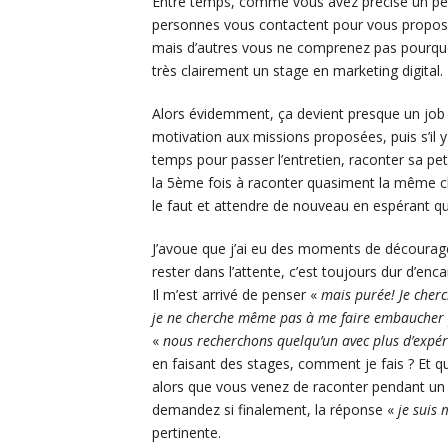
Entre temps, comme vous avez précisé un peu 
personnes vous contactent pour vous propose
mais d’autres vous ne comprenez pas pourqu
très clairement un stage en marketing digital.
Alors évidemment, ça devient presque un job à p
motivation aux missions proposées, puis s’il y
temps pour passer l’entretien, raconter sa pe
la 5ème fois à raconter quasiment la même cho
le faut et attendre de nouveau en espérant que
J’avoue que j’ai eu des moments de décourag
rester dans l’attente, c’est toujours dur d’en
Il m’est arrivé de penser «
mais purée! Je cherc
je ne cherche même pas à me faire embaucher p
«
nous recherchons quelqu’un avec plus d’expér
en faisant des stages, comment je fais ? Et 
alors que vous venez de raconter pendant un 
demandez si finalement, la réponse «
je suis
pertinente.