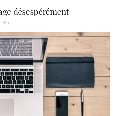
VOYAGE À PARIS
tage désespérément
7