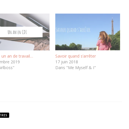
 un an de travail…
Savoir quand s’arrêter
embre 2019
17 juin 2018
irlboss"
Dans "Me Myself & I"
TRES