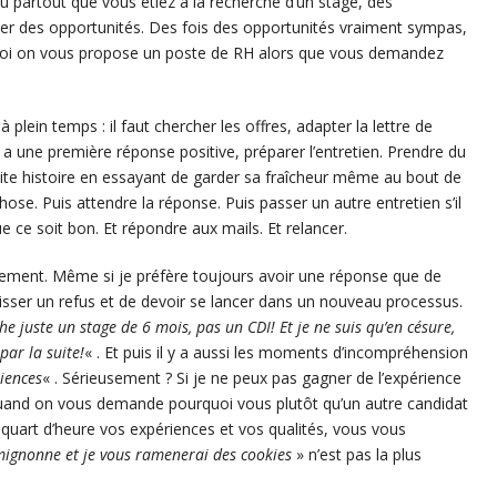
partout que vous étiez à la recherche d’un stage, des
r des opportunités. Des fois des opportunités vraiment sympas,
oi on vous propose un poste de RH alors que vous demandez
lein temps : il faut chercher les offres, adapter la lettre de
 a une première réponse positive, préparer l’entretien. Prendre du
tite histoire en essayant de garder sa fraîcheur même au bout de
se. Puis attendre la réponse. Puis passer un autre entretien s’il
 ce soit bon. Et répondre aux mails. Et relancer.
ement. Même si je préfère toujours avoir une réponse que de
caisser un refus et de devoir se lancer dans un nouveau processus.
he juste un stage de 6 mois, pas un CDI! Et je ne suis qu’en césure,
ar la suite!
« . Et puis il y a aussi les moments d’incompréhension
iences
« . Sérieusement ? Si je ne peux pas gagner de l’expérience
quand on vous demande pourquoi vous plutôt qu’un autre candidat
quart d’heure vos expériences et vos qualités, vous vous
 mignonne et je vous ramenerai des cookies
» n’est pas la plus