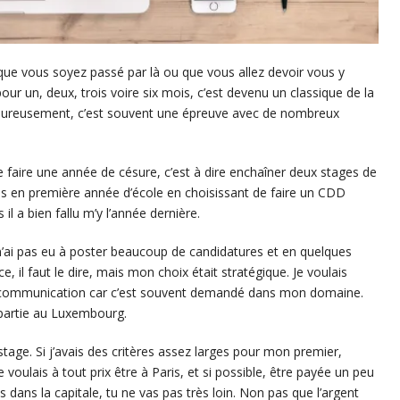
e que vous soyez passé par là ou que vous allez devoir vous y
our un, deux, trois voire six mois, c’est devenu un classique de la
alheureusement, c’est souvent une épreuve avec de nombreux
e faire une année de césure, c’est à dire enchaîner deux stages de
lles en première année d’école en choisissant de faire un CDD
 il a bien fallu m’y l’année dernière.
e n’ai pas eu à poster beaucoup de candidatures et en quelques
e, il faut le dire, mais mon choix était stratégique. Je voulais
 communication car c’est souvent demandé dans mon domaine.
 partie au Luxembourg.
age. Si j’avais des critères assez larges pour mon premier,
e voulais à tout prix être à Paris, et si possible, être payée un peu
dans la capitale, tu ne vas pas très loin. Non pas que l’argent