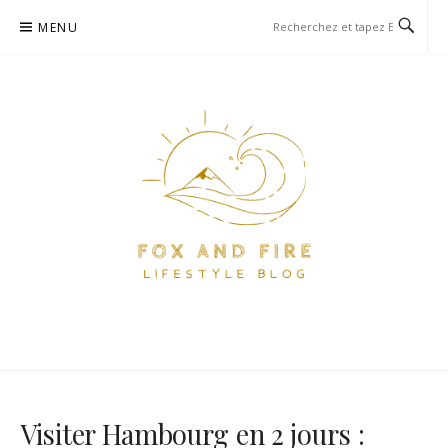
Aller
MENU
au
contenu
FOX AND FIRE – BLOG
BLOG PARIS ET VOYAGE
LIFESTYLE, FOOD ET VOYAGE
À PARIS
Visiter Hambourg en 2 jours :