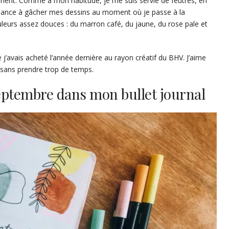
gement. Comme à mon habitude, je me suis servie de feutres, en
tendance à gâcher mes dessins au moment où je passe à la
leurs assez douces : du marron café, du jaune, du rose pale et
 j’avais acheté l’année dernière au rayon créatif du BHV. J’aime
 sans prendre trop de temps.
eptembre dans mon bullet journal