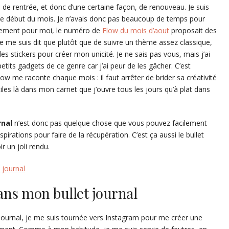
 rentrée, et donc d’une certaine façon, de renouveau. Je suis
le début du mois. Je n’avais donc pas beaucoup de temps pour
sement pour moi, le numéro de
Flow du mois d’aout
proposait des
 je me suis dit que plutôt que de suivre un thème assez classique,
es stickers pour créer mon unicité. Je ne sais pas vous, mais j’ai
etits gadgets de ce genre car j’ai peur de les gâcher. C’est
low me raconte chaque mois : il faut arrêter de brider sa créativité
tiles là dans mon carnet que j’ouvre tous les jours qu’à plat dans
rnal
n’est donc pas quelque chose que vous pouvez facilement
irations pour faire de la récupération. C’est ça aussi le bullet
ir un joli rendu.
 journal
ns mon bullet journal
 journal, je me suis tournée vers Instagram pour me créer une