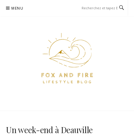
Aller
MENU
au
contenu
FOX AND FIRE – BLOG
BLOG PARIS ET VOYAGE
LIFESTYLE, FOOD ET VOYAGE
À PARIS
Un week-end à Deauville