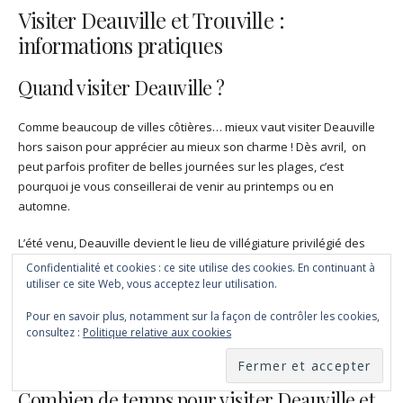
Visiter Deauville et Trouville :
informations pratiques
Quand visiter Deauville ?
Comme beaucoup de villes côtières… mieux vaut visiter Deauville
hors saison pour apprécier au mieux son charme ! Dès avril, on
peut parfois profiter de belles journées sur les plages, c’est
pourquoi je vous conseillerai de venir au printemps ou en
automne.
L’été venu, Deauville devient le lieu de villégiature privilégié des
parisiens et le prix des hébergements s’envole ! Mais vous pouvez
Confidentialité et cookies : ce site utilise des cookies. En continuant à
aussi décider de visiter Deauville à l’occasion de l’un des
utiliser ce site Web, vous acceptez leur utilisation.
nombreux évènements qui ont lieu dans la ville comme le festival
Pour en savoir plus, notamment sur la façon de contrôler les cookies,
du film américain ou le championnat mondial de polo. Renseignez-
consultez :
Politique relative aux cookies
vous sur le
site de l’office de tourisme
pour connaitre les dates des
prochains évènements.
Combien de temps pour visiter Deauville et