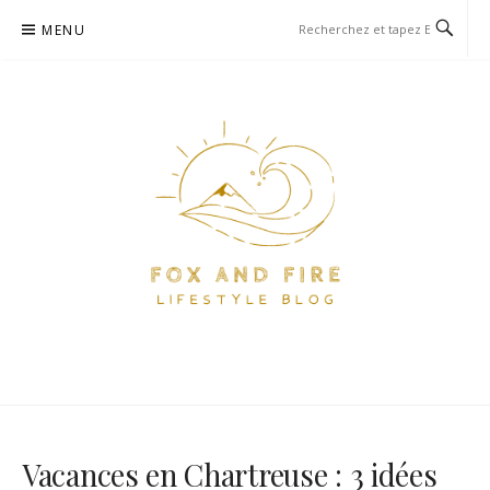
Aller
MENU
au
contenu
FOX AND FIRE – BLOG
BLOG PARIS ET VOYAGE
LIFESTYLE, FOOD ET VOYAGE
À PARIS
Vacances en Chartreuse : 3 idées