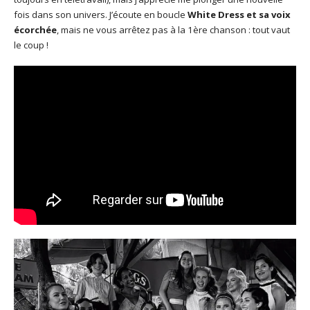
fois dans son univers. J’écoute en boucle
White Dress et sa voix
écorchée
, mais ne vous arrêtez pas à la 1ère chanson : tout vaut
le coup !