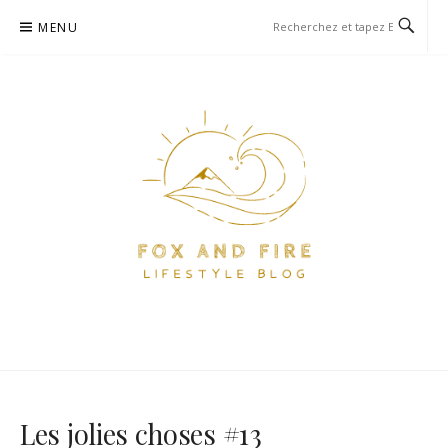
Aller
MENU
au
contenu
FOX AND FIRE – BLOG
BLOG PARIS ET VOYAGE
LIFESTYLE, FOOD ET VOYAGE
À PARIS
Les jolies choses #13