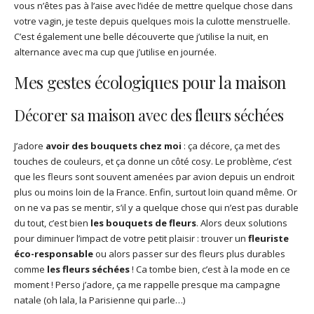
vous n’êtes pas à l’aise avec l’idée de mettre quelque chose dans
votre vagin, je teste depuis quelques mois la culotte menstruelle.
C’est également une belle découverte que j’utilise la nuit, en
alternance avec ma cup que j’utilise en journée.
Mes gestes écologiques pour la maison
Décorer sa maison avec des fleurs séchées
J’adore
avoir des bouquets chez moi
: ça décore, ça met des
touches de couleurs, et ça donne un côté cosy. Le problème, c’est
que les fleurs sont souvent amenées par avion depuis un endroit
plus ou moins loin de la France. Enfin, surtout loin quand même. Or
on ne va pas se mentir, s’il y a quelque chose qui n’est pas durable
du tout, c’est bien
les bouquets de fleurs
. Alors deux solutions
pour diminuer l’impact de votre petit plaisir : trouver un
fleuriste
éco-responsable
ou alors passer sur des fleurs plus durables
comme
les fleurs séchées
! Ca tombe bien, c’est à la mode en ce
moment ! Perso j’adore, ça me rappelle presque ma campagne
natale (oh lala, la Parisienne qui parle…)