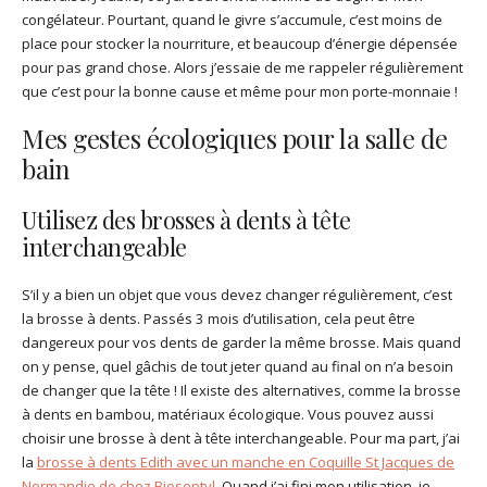
congélateur. Pourtant, quand le givre s’accumule, c’est moins de
place pour stocker la nourriture, et beaucoup d’énergie dépensée
pour pas grand chose. Alors j’essaie de me rappeler régulièrement
que c’est pour la bonne cause et même pour mon porte-monnaie !
Mes gestes écologiques pour la salle de
bain
Utilisez des brosses à dents à tête
interchangeable
S’il y a bien un objet que vous devez changer régulièrement, c’est
la brosse à dents. Passés 3 mois d’utilisation, cela peut être
dangereux pour vos dents de garder la même brosse. Mais quand
on y pense, quel gâchis de tout jeter quand au final on n’a besoin
de changer que la tête ! Il existe des alternatives, comme la brosse
à dents en bambou, matériaux écologique. Vous pouvez aussi
choisir une brosse à dent à tête interchangeable. Pour ma part, j’ai
la
brosse à dents Edith avec un manche en Coquille St Jacques de
Normandie de chez Bioseptyl
. Quand j’ai fini mon utilisation, je