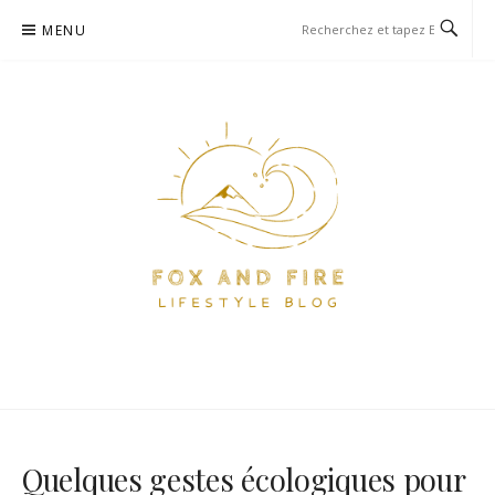
Aller
MENU
au
contenu
FOX AND FIRE – BLOG
BLOG PARIS ET VOYAGE
LIFESTYLE, FOOD ET VOYAGE
À PARIS
Quelques gestes écologiques pour