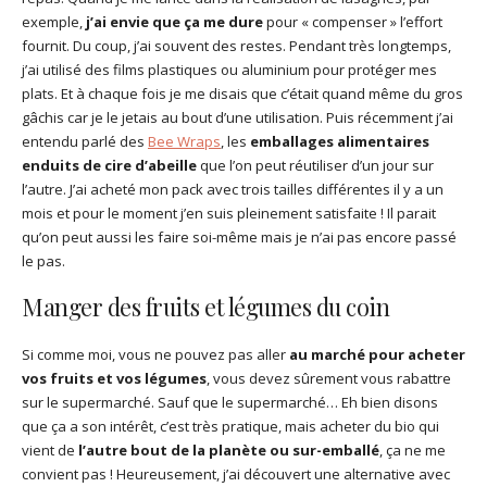
exemple,
j’ai envie que ça me dure
pour « compenser » l’effort
fournit. Du coup, j’ai souvent des restes. Pendant très longtemps,
j’ai utilisé des films plastiques ou aluminium pour protéger mes
plats. Et à chaque fois je me disais que c’était quand même du gros
gâchis car je le jetais au bout d’une utilisation. Puis récemment j’ai
entendu parlé des
Bee Wraps
, les
emballages alimentaires
enduits de cire d’abeille
que l’on peut réutiliser d’un jour sur
l’autre. J’ai acheté mon pack avec trois tailles différentes il y a un
mois et pour le moment j’en suis pleinement satisfaite ! Il parait
qu’on peut aussi les faire soi-même mais je n’ai pas encore passé
le pas.
Manger des fruits et légumes du coin
Si comme moi, vous ne pouvez pas aller
au marché pour acheter
vos fruits et vos légumes
, vous devez sûrement vous rabattre
sur le supermarché. Sauf que le supermarché… Eh bien disons
que ça a son intérêt, c’est très pratique, mais acheter du bio qui
vient de
l’autre bout de la planète ou sur-emballé
, ça ne me
convient pas ! Heureusement, j’ai découvert une alternative avec