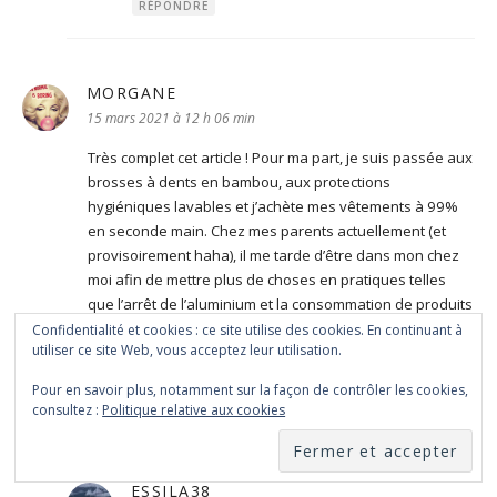
RÉPONDRE
MORGANE
dit :
15 mars 2021 à 12 h 06 min
Très complet cet article ! Pour ma part, je suis passée aux
brosses à dents en bambou, aux protections
hygiéniques lavables et j’achète mes vêtements à 99%
en seconde main. Chez mes parents actuellement (et
provisoirement haha), il me tarde d’être dans mon chez
moi afin de mettre plus de choses en pratiques telles
que l’arrêt de l’aluminium et la consommation de produits
de saison (ce qui n’est pas trop le cas ici mais bon, je suis
Confidentialité et cookies : ce site utilise des cookies. En continuant à
utiliser ce site Web, vous acceptez leur utilisation.
pas chez moi techniquement donc difficile de rivaliser
haha) !
Pour en savoir plus, notamment sur la façon de contrôler les cookies,
consultez :
Politique relative aux cookies
RÉPONDRE
ESSILA38
dit :