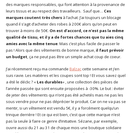
des marques responsables, qui font attention à la provenance de
leurs tissus et au respect des travailleurs. Sauf que…
Ces
marques coutent très chers
à l’achat. J’ai toujours un blocage
quand il s’agit d’acheter des robes à 200€ alors qu’on peut en
trouver à moins de 50€.
On est d’accord, ce n’est pas la même
qualité de tissu, et il y a de fortes chances que tu aies cinq
amies avec la même tenue
. Mais c’est plus facile de passer le
pas ! Alors que des vêtements de bonne marque,
il faut prévoir
un budget
, ça ne peut pas être un simple achat coup de coeur.
J’ai récemment reçu ma commande
Balzac
cette semaine et j’en
suis ravie. Les matières et les coupes sont top ! Et vous savez quel
a été le déclic ? «
Les durables
« , une collection des pièces de
l’année passée qui sont ensuite proposées à -30%. Le but : éviter
de jeter des vêtements qui n’ont pas été achetés mais ne pas les
sous vendre pour ne pas déprécier le produit. Car on ne va pas se
mentir, si un vêtement est vendu 5€, il y a forcément quelqu’un
trinque derrière ! Et ce qui est bien, c’est que cette marque n’est
pas la seule à faire ce genre d’initiative. Sézane, par exemple,
ouvre aussi du 21 au 31 de chaque mois une boutique solidaire