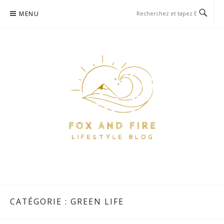
Aller
MENU
au
contenu
FOX AND FIRE – BLOG
BLOG PARIS ET VOYAGE
LIFESTYLE, FOOD ET VOYAGE
À PARIS
CATÉGORIE :
GREEN LIFE