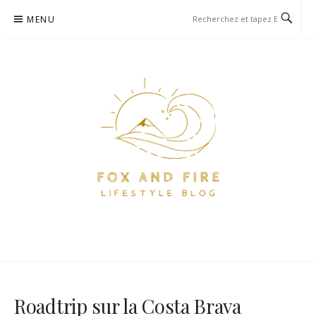
Aller
MENU
au
contenu
FOX AND FIRE – BLOG
BLOG PARIS ET VOYAGE
LIFESTYLE, FOOD ET VOYAGE
À PARIS
Roadtrip sur la Costa Brava