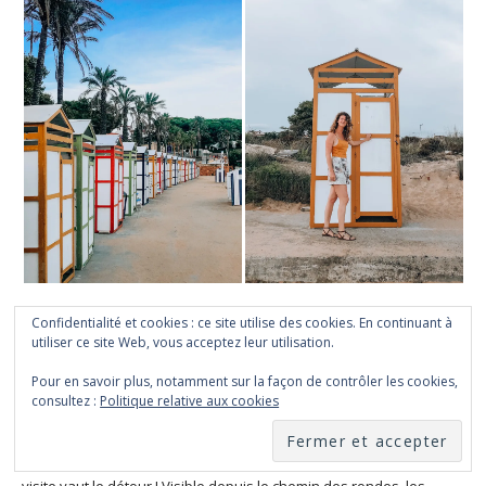
S’Agaro
Confidentialité et cookies : ce site utilise des cookies. En continuant à
utiliser ce site Web, vous acceptez leur utilisation.
Si vous cherchez un
village sorti tout droit d’un conte de
Pour en savoir plus, notamment sur la façon de contrôler les cookies,
fées, S’Agaro est tout adapté !
Son histoire a commencé avec
consultez :
Politique relative aux cookies
la découverte des des bienfaits de l’air marin. Très rapidement, le
village côtier de S’Agaró est sorti du lot pour devenir la
destination de rêve
des riches familles. Aujourd’hui encore, la