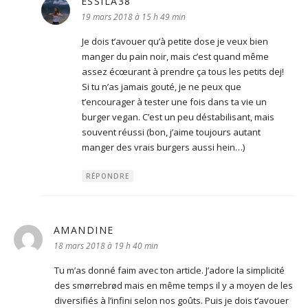
ESSILA38
dit :
19 mars 2018 à 15 h 49 min
Je dois t’avouer qu’à petite dose je veux bien
manger du pain noir, mais c’est quand même
assez écœurant à prendre ça tous les petits dej!
Si tu n’as jamais gouté, je ne peux que
t’encourager à tester une fois dans ta vie un
burger vegan. C’est un peu déstabilisant, mais
souvent réussi (bon, j’aime toujours autant
manger des vrais burgers aussi hein…)
RÉPONDRE
AMANDINE
dit :
18 mars 2018 à 19 h 40 min
Tu m’as donné faim avec ton article. J’adore la simplicité
des smørrebrød mais en même temps il y a moyen de les
diversifiés à l’infini selon nos goûts. Puis je dois t’avouer