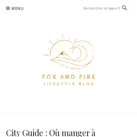
Aller
MENU
au
contenu
FOX AND FIRE – BLOG
BLOG PARIS ET VOYAGE
LIFESTYLE, FOOD ET VOYAGE
À PARIS
City Guide : Où manger à