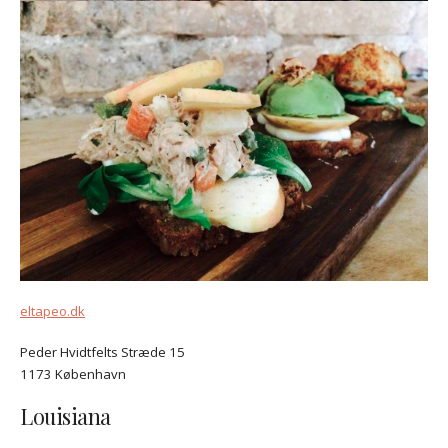
eltapeo.dk
Peder Hvidtfelts Stræde 15
1173 København
Louisiana