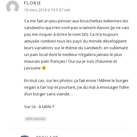
FLORIE
dit :
18 mars 2018 à 19 h 07 min
Ca me fait un peu penser aux bruschettas italiennes tes
sandwichs-qui-n’en-sont-pas-vraiment danois (je ne vais
pas me risquer à écrire le nom XD). Ca m’a toujours
amusée combien tous les pays du monde développent
leurs variations sur le thème du sandwich, en sublimant
un pain local dont le meilleur n’égalera jamais le plus
mauvais pain français ! Oui oui je suis chauvine et
j’assume
En tout cas, sur les photos ça fait envie ! Même le burger
vegan a l’air top et pourtant, j’ai du mal à envisager l’idée
d’un burger sans viande…
Sur ce : à table !!
RÉPONDRE