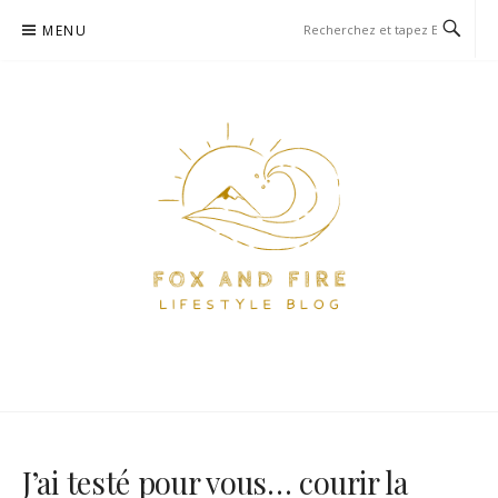
Aller
MENU
au
contenu
FOX AND FIRE – BLOG
BLOG PARIS ET VOYAGE
LIFESTYLE, FOOD ET VOYAGE
À PARIS
J’ai testé pour vous… courir la