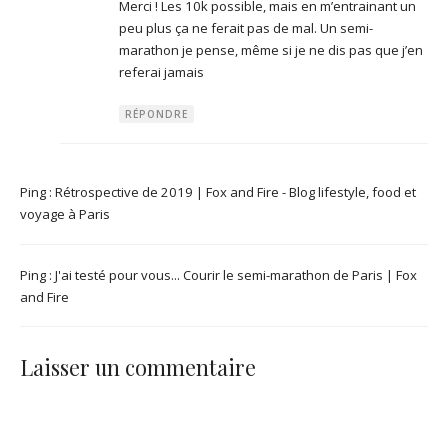
Merci ! Les 10k possible, mais en m’entrainant un
peu plus ça ne ferait pas de mal. Un semi-
marathon je pense, même si je ne dis pas que j’en
referai jamais
RÉPONDRE
Ping :
Rétrospective de 2019 | Fox and Fire - Blog lifestyle, food et
voyage à Paris
Ping :
J'ai testé pour vous... Courir le semi-marathon de Paris | Fox
and Fire
Laisser un commentaire