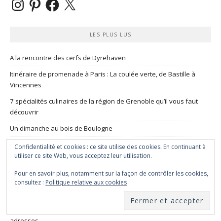
LES PLUS LUS
A la rencontre des cerfs de Dyrehaven
Itinéraire de promenade à Paris : La coulée verte, de Bastille à
Vincennes
7 spécialités culinaires de la région de Grenoble qu’il vous faut
découvrir
Un dimanche au bois de Boulogne
Balade Parisienne : La Butte aux cailles
Confidentialité et cookies : ce site utilise des cookies. En continuant à
utiliser ce site Web, vous acceptez leur utilisation.
City guide : Que faire à Londres quand on a déjà tout fait ?
Pour en savoir plus, notamment sur la façon de contrôler les cookies,
Les meilleures boissons sans alcool
consultez :
Politique relative aux cookies
Mes marques danoises préférées
Visiter Hambourg en 2 jours : itinéraire, conseils et bonnes
adresses