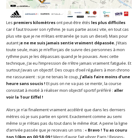
Les
premiers kilomètres
ont peut-être étés
les plus difficiles
car il faut trouver son rythme. Je suis partie assez vite, en tout cas
plus vite que je ne m’étais entrainée (je suis un diesel). Mais pour
autant j
e ne me suis jamais sentie vraiment dépassée.
J’étais
toute seule, mais je m’efforçais de suivre des personnes à mon
rythme puis je les dépassais quand je le pouvais. Avec cette
technique, j’ai eu l’impression de n’être jamais vraiment fatiguée. Et
surtout j’avais un objectif. Des coups d’oeil réguliers à mon chrono
me rassuraient : si je ne tenais le coup,
j’allais faire moins d’une
heure sans soucis !
Et puis on ne va pas se mentir, la course
consistait à moitié à réaliser mon objectif sportif préféré :
aller
voir la Tour Eiffel !
Alors je n’ai finalement vraiment accéléré que dans les derniers
mètres où je suis partie en sprint. Exactement comme au semi
même si je n’étais pas du tout dans le même état. A peine la ligne
d’arrivée passée que je recevais un sms : «
Bravo ! Tu as couru
ton 10km en 00:58:09 !
Merci d’avoir fait vibrer Paris ! Rejoins-