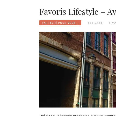
Favoris Lifestyle – Av
ESSILA38
6 MA
J'AI TESTÉ POUR VOUS...
Hello Mai, à l’année prochaine avril! J’ai l’im