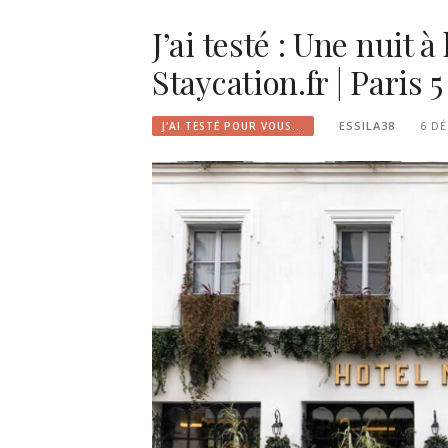
J’ai testé : Une nuit 
Staycation.fr | Paris 5
ESSILA38
6 D
J'AI TESTÉ POUR VOUS...